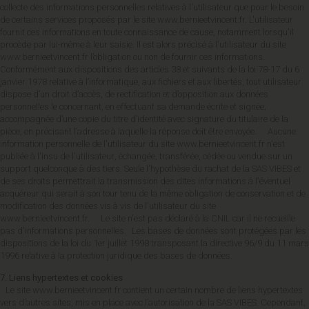
collecte des informations personnelles relatives à l'utilisateur que pour le besoin
de certains services proposés par le site www.bernieetvincent.fr. L'utilisateur
fournit ces informations en toute connaissance de cause, notamment lorsqu'il
procède par lui-même à leur saisie. Il est alors précisé à l'utilisateur du site
www.bernieetvincent.fr l’obligation ou non de fournir ces informations.
Conformément aux dispositions des articles 38 et suivants de la loi 78-17 du 6
janvier 1978 relative à l’informatique, aux fichiers et aux libertés, tout utilisateur
dispose d’un droit d’accès, de rectification et d’opposition aux données
personnelles le concernant, en effectuant sa demande écrite et signée,
accompagnée d’une copie du titre d’identité avec signature du titulaire de la
pièce, en précisant l’adresse à laquelle la réponse doit être envoyée. Aucune
information personnelle de l'utilisateur du site www.bernieetvincent.fr n'est
publiée à l'insu de l'utilisateur, échangée, transférée, cédée ou vendue sur un
support quelconque à des tiers. Seule l'hypothèse du rachat de la SAS VIBES et
de ses droits permettrait la transmission des dites informations à l'éventuel
acquéreur qui serait à son tour tenu de la même obligation de conservation et de
modification des données vis à vis de l'utilisateur du site
www.bernieetvincent.fr. Le site n'est pas déclaré à la CNIL car il ne recueille
pas d'informations personnelles. Les bases de données sont protégées par les
dispositions de la loi du 1er juillet 1998 transposant la directive 96/9 du 11 mars
1996 relative à la protection juridique des bases de données.
7. Liens hypertextes et cookies
Le site www.bernieetvincent.fr contient un certain nombre de liens hypertextes
vers d’autres sites, mis en place avec l’autorisation de la SAS VIBES. Cependant,