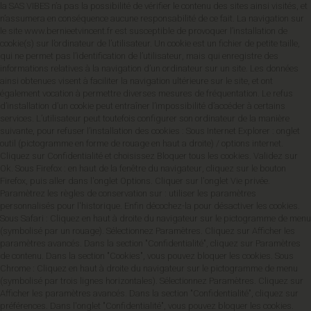
la SAS VIBES n’a pas la possibilité de vérifier le contenu des sites ainsi visités, et
n’assumera en conséquence aucune responsabilité de ce fait. La navigation sur
le site www.bernieetvincent.fr est susceptible de provoquer l’installation de
cookie(s) sur l’ordinateur de l’utilisateur. Un cookie est un fichier de petite taille,
qui ne permet pas l’identification de l’utilisateur, mais qui enregistre des
informations relatives à la navigation d’un ordinateur sur un site. Les données
ainsi obtenues visent à faciliter la navigation ultérieure sur le site, et ont
également vocation à permettre diverses mesures de fréquentation. Le refus
d’installation d’un cookie peut entraîner l’impossibilité d’accéder à certains
services. L’utilisateur peut toutefois configurer son ordinateur de la manière
suivante, pour refuser l’installation des cookies : Sous Internet Explorer : onglet
outil (pictogramme en forme de rouage en haut a droite) / options internet.
Cliquez sur Confidentialité et choisissez Bloquer tous les cookies. Validez sur
Ok. Sous Firefox : en haut de la fenêtre du navigateur, cliquez sur le bouton
Firefox, puis aller dans l'onglet Options. Cliquer sur l'onglet Vie privée.
Paramètrez les règles de conservation sur : utiliser les paramètres
personnalisés pour l'historique. Enfin décochez-la pour désactiver les cookies.
Sous Safari : Cliquez en haut à droite du navigateur sur le pictogramme de menu
(symbolisé par un rouage). Sélectionnez Paramètres. Cliquez sur Afficher les
paramètres avancés. Dans la section "Confidentialité", cliquez sur Paramètres
de contenu. Dans la section "Cookies", vous pouvez bloquer les cookies. Sous
Chrome : Cliquez en haut à droite du navigateur sur le pictogramme de menu
(symbolisé par trois lignes horizontales). Sélectionnez Paramètres. Cliquez sur
Afficher les paramètres avancés. Dans la section "Confidentialité", cliquez sur
préférences. Dans l'onglet "Confidentialité", vous pouvez bloquer les cookies.