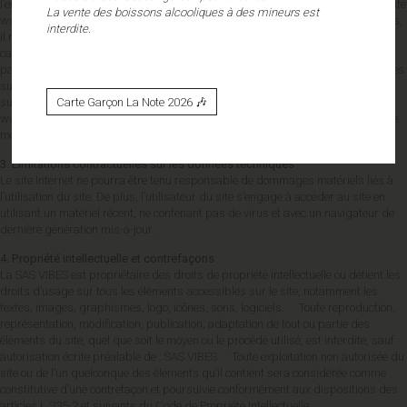
l’ensemble des activités de la société. La SAS VIBES s’efforce de fournir sur le site
La vente des boissons alcooliques à des mineurs est
www.bernieetvincent.fr des informations aussi précises que possible. Toutefois,
interdite.
il ne pourra être tenue responsable des omissions, des inexactitudes et des
carences dans la mise à jour, qu’elles soient de son fait ou du fait des tiers
partenaires qui lui fournissent ces informations. Tous les informations indiquées
sur le site www.bernieetvincent.fr sont données à titre indicatif, et sont
susceptibles d’évoluer. Par ailleurs, les renseignements figurant sur le site
Carte Garçon La Note 2026 🎶
www.bernieetvincent.fr ne sont pas exhaustifs. Ils sont donnés sous réserve de
modifications ayant été apportées depuis leur mise en ligne.
3. Limitations contractuelles sur les données techniques
Le site Internet ne pourra être tenu responsable de dommages matériels liés à
l’utilisation du site. De plus, l’utilisateur du site s’engage à accéder au site en
utilisant un matériel récent, ne contenant pas de virus et avec un navigateur de
dernière génération mis-à-jour.
4. Propriété intellectuelle et contrefaçons
La SAS VIBES est propriétaire des droits de propriété intellectuelle ou détient les
droits d’usage sur tous les éléments accessibles sur le site, notamment les
textes, images, graphismes, logo, icônes, sons, logiciels. Toute reproduction,
représentation, modification, publication, adaptation de tout ou partie des
éléments du site, quel que soit le moyen ou le procédé utilisé, est interdite, sauf
autorisation écrite préalable de : SAS VIBES Toute exploitation non autorisée du
site ou de l’un quelconque des éléments qu’il contient sera considérée comme
constitutive d’une contrefaçon et poursuivie conformément aux dispositions des
articles L.335-2 et suivants du Code de Propriété Intellectuelle.