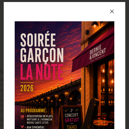
×
Menu
Réserver
À emporter
Offrir
Mentions légales et crédits
Site édité par la SAS VIBES
Capital : 1 000,00 €
Siret : 84793177100012
Siège social : 377 Rue du Bourg - 40180 OEYRELUY
Responsables de publication : Bernie et Vincent Stafrach
Tél : 0558721360
Mail : contact@bernieetvincent.fr
Conception du site :
Gestion de projet & direction artistique