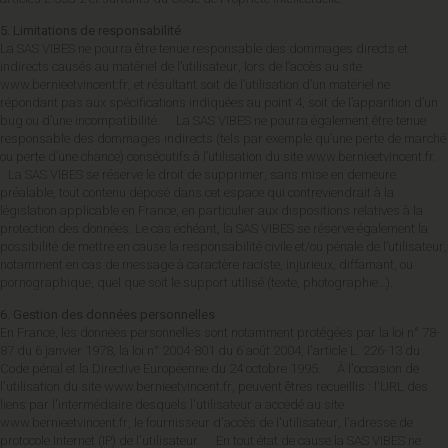
5. Limitations de responsabilité
La SAS VIBES ne pourra être tenue responsable des dommages directs et
indirects causés au matériel de l’utilisateur, lors de l’accès au site
www.bernieetvincent.fr, et résultant soit de l’utilisation d’un matériel ne
répondant pas aux spécifications indiquées au point 4, soit de l’apparition d’un
bug ou d’une incompatibilité. La SAS VIBES ne pourra également être tenue
responsable des dommages indirects (tels par exemple qu’une perte de marché
ou perte d’une chance) consécutifs à l’utilisation du site www.bernieetvincent.fr.
La SAS VIBES se réserve le droit de supprimer, sans mise en demeure
préalable, tout contenu déposé dans cet espace qui contreviendrait à la
législation applicable en France, en particulier aux dispositions relatives à la
protection des données. Le cas échéant, la SAS VIBES se réserve également la
possibilité de mettre en cause la responsabilité civile et/ou pénale de l’utilisateur,
notamment en cas de message à caractère raciste, injurieux, diffamant, ou
pornographique, quel que soit le support utilisé (texte, photographie…).
6. Gestion des données personnelles
En France, les données personnelles sont notamment protégées par la loi n° 78-
87 du 6 janvier 1978, la loi n° 2004-801 du 6 août 2004, l'article L. 226-13 du
Code pénal et la Directive Européenne du 24 octobre 1995. À l'occasion de
l'utilisation du site www.bernieetvincent.fr, peuvent êtres recueillis : l'URL des
liens par l'intermédiaire desquels l'utilisateur a accédé au site
www.bernieetvincent.fr, le fournisseur d'accès de l'utilisateur, l'adresse de
protocole Internet (IP) de l'utilisateur. En tout état de cause la SAS VIBES ne